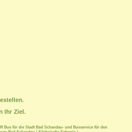
estellen.
Ihr Ziel.
HR Bus für die Stadt Bad Schandau- und Busservice für den
aum Bad Schandau /
Sächsische
Schweiz /