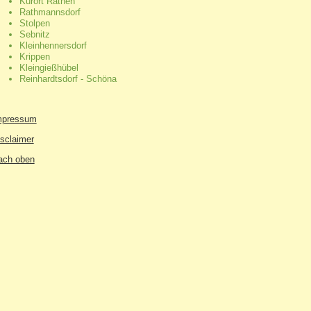
Kurort Rathen
Rathmannsdorf
Stolpen
Sebnitz
Kleinhennersdorf
Krippen
Kleingießhübel
Reinhardtsdorf - Schöna
mpressum
sclaimer
ach oben