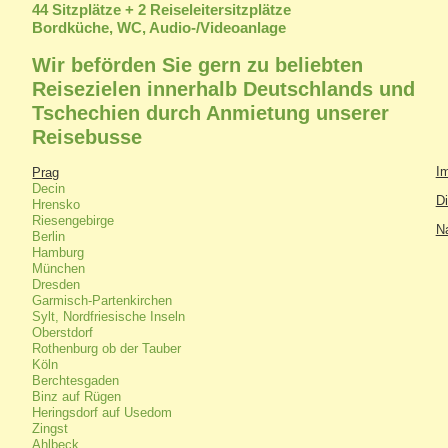
44 Sitzplätze + 2 Reiseleitersitzplätze
Bordküche, WC, Audio-/Videoanlage
Wir beförden Sie gern zu beliebten
Reisezielen innerhalb Deutschlands und
Tschechien durch Anmietung unserer
Reisebusse
I
Prag
Decin
Di
Hrensko
Riesengebirge
N
Berlin
Hamburg
München
Dresden
Garmisch-Partenkirchen
Sylt, Nordfriesische Inseln
Oberstdorf
Rothenburg ob der Tauber
Köln
Berchtesgaden
Binz auf Rügen
Heringsdorf auf Usedom
Zingst
Ahlbeck