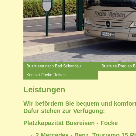
Busreisen nach Bad Schandau
Busreise Prag ab 
Kontakt Focke Reisen
Leistungen
Wir befördern Sie bequem und komforta
Dafür stehen zur Verfügung:
Platzkapazität Busreisen - Focke
2 Mercedes - Benz, Tourismo 15 R