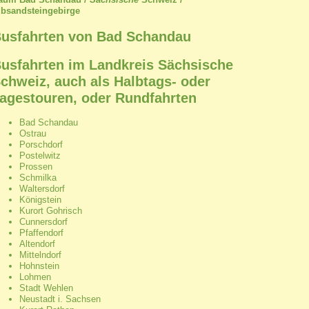
lbsandsteingebirge
usfahrten von Bad Schandau
usfahrten im Landkreis Sächsische
chweiz, auch als Halbtags- oder
agestouren, oder Rundfahrten
Bad Schandau
Ostrau
Porschdorf
Postelwitz
Prossen
Schmilka
Waltersdorf
Königstein
Kurort Gohrisch
Cunnersdorf
Pfaffendorf
Altendorf
Mittelndorf
Hohnstein
Lohmen
Stadt Wehlen
Neustadt i. Sachsen