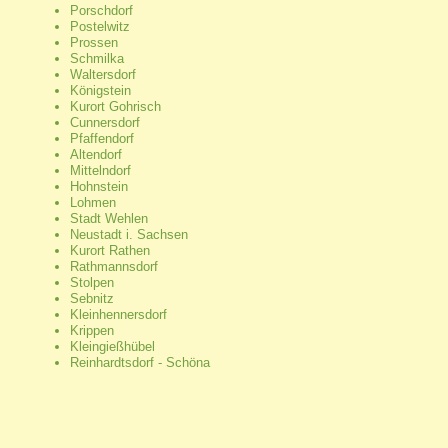
Porschdorf
Postelwitz
Prossen
Schmilka
Waltersdorf
Königstein
Kurort Gohrisch
Cunnersdorf
Pfaffendorf
Altendorf
Mittelndorf
Hohnstein
Lohmen
Stadt Wehlen
Neustadt i. Sachsen
Kurort Rathen
Rathmannsdorf
Stolpen
Sebnitz
Kleinhennersdorf
Krippen
Kleingießhübel
Reinhardtsdorf - Schöna